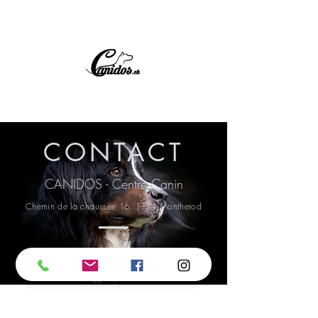
CONTACT
CANIDOS - Centre Canin
Chemin de la chaussée 16, 1174 Montherod
Nous écrire