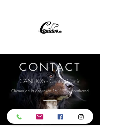
CONTACT
CANIDOS - Centre Canin
Chemin de la chaussée 16, 1174 Montherod
Nous écrire