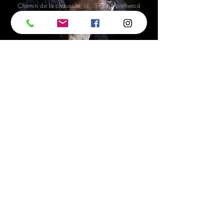
Chemin de la chaussée 16, 1174 Montherod
Nous écrire